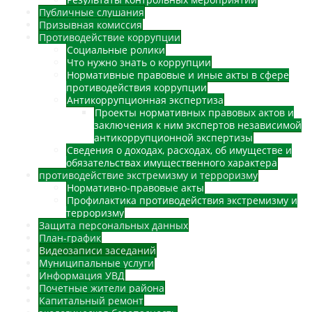
Публичные слушания
Призывная комиссия
Противодействие коррупции
Социальные ролики
Что нужно знать о коррупции
Нормативные правовые и иные акты в сфере
противодействия коррупции
Антикоррупционная экспертиза
Проекты нормативных правовых актов и
заключения к ним экспертов независимой
антикоррупционной экспертизы
Сведения о доходах, расходах, об имуществе и
обязательствах имущественного характера
противодействие экстремизму и терроризму
Нормативно-правовые акты
Профилактика противодействия экстремизму и
терроризму
Защита персональных данных
План-график
Видеозаписи заседаний
Муниципальные услуги
Информация УВД
Почетные жители района
Капитальный ремонт