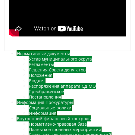
Нормативные документы
Устав муниципального округа
Регламенты
Решения Совета депутатов
Положения
Бюджет
Распоряжения аппарата СД МО
Преображенское
Постановления
Информация Прокуратуры
Социальные ролики
Информация
Внутренний финансовый контроль
Нормативно-правовая база
Планы контрольных мероприятий
Результаты контрольных мероприятий